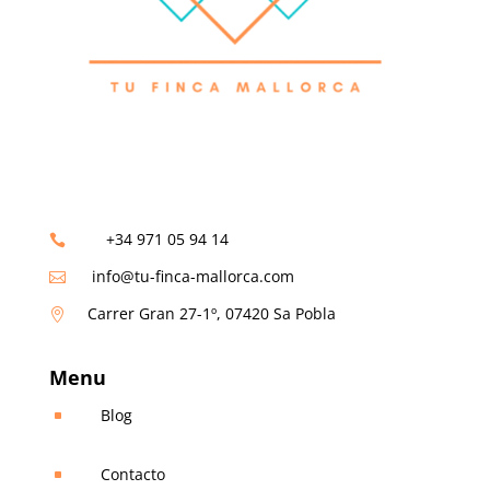
+34 971 05 94 14

info@tu-finca-mallorca.com

Carrer Gran 27-1º, 07420 Sa Pobla

Menu
Blog
^
Contacto
^