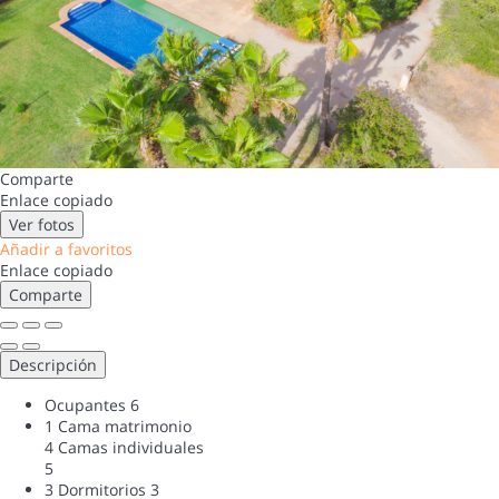
Comparte
Enlace copiado
Ver fotos
Añadir a favoritos
Enlace copiado
Comparte
Descripción
Ocupantes
6
1 Cama matrimonio
4 Camas individuales
5
3 Dormitorios
3